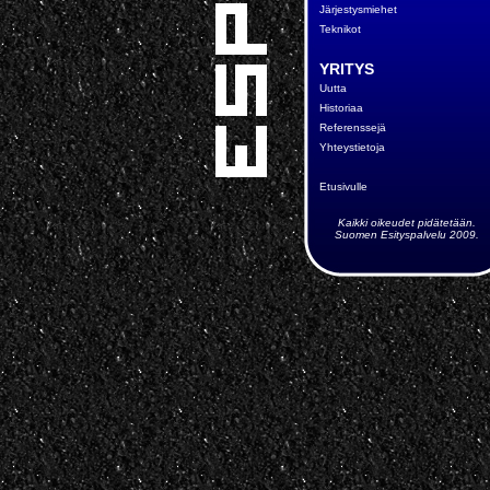
Järjestysmiehet
Teknikot
YRITYS
Uutta
Historiaa
Referenssejä
Yhteystietoja
Etusivulle
Kaikki oikeudet pidätetään.
Suomen Esityspalvelu 2009.