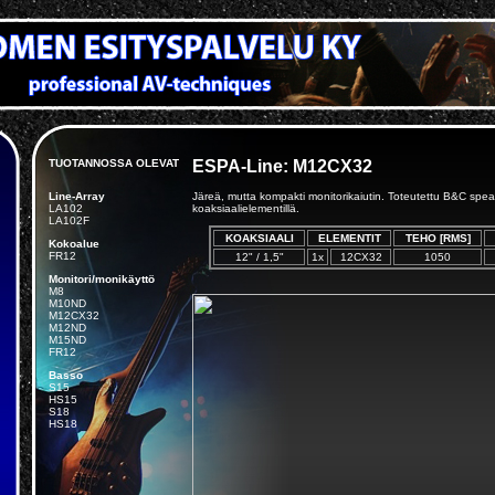
TUOTANNOSSA OLEVAT
ESPA-Line: M12CX32
Line-Array
Järeä, mutta kompakti monitorikaiutin. Toteutettu B&C spea
LA102
koaksiaalielementillä.
LA102F
KOAKSIAALI
ELEMENTIT
TEHO [RMS]
Kokoalue
FR12
12" / 1,5"
1x
12CX32
1050
Monitori/monikäyttö
M8
M10ND
M12CX32
M12ND
M15ND
FR12
Basso
S15
HS15
S18
HS18