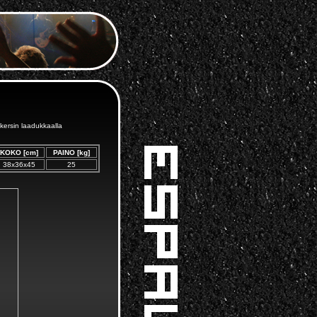
kersin laadukkaalla
KOKO [cm]
PAINO [kg]
38x36x45
25