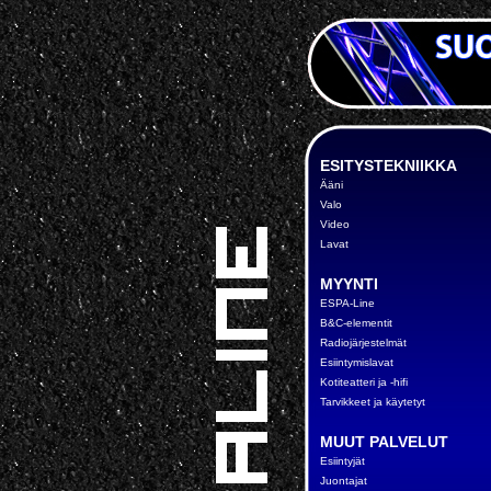
ESITYSTEKNIIKKA
Ääni
Valo
Video
Lavat
MYYNTI
ESPA-Line
B&C-elementit
Radiojärjestelmät
Esiintymislavat
Kotiteatteri ja -hifi
Tarvikkeet ja käytetyt
MUUT PALVELUT
Esiintyjät
Juontajat