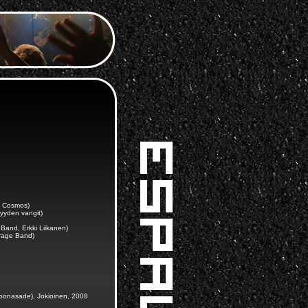
s Cosmos)
yyden vangit)
Band, Erkki Liikanen)
arage Band)
iljoonasade), Jokioinen, 2008