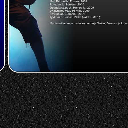
Mari Rantasila, Forssa, 2009
Somerrock, Somero, 2009
Osuuskassarock, Humppila, 2009
Jytäjyrsijät, MML Pertteli, 2009
Savi palaa, Somero , 2009
TyykiJazz, Forssa, 2010 (valot + Mon.)
Monia eri joulu- ja muita konsertteja Salon, Forssan ja Loi