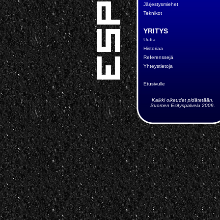
Järjestysmiehet
Teknikot
YRITYS
Uutta
Historiaa
Referenssejä
Yhteystietoja
Etusivulle
Kaikki oikeudet pidätetään.
Suomen Esityspalvelu 2009.