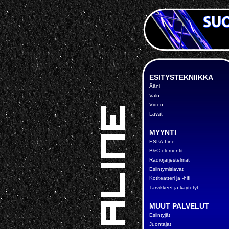
ESITYSTEKNIIKKA
Ääni
Valo
Video
Lavat
MYYNTI
ESPA-Line
B&C-elementit
Radiojärjestelmät
Esiintymislavat
Kotiteatteri ja -hifi
Tarvikkeet ja käytetyt
MUUT PALVELUT
Esiintyjät
Juontajat