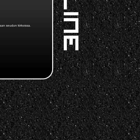
maan seudun kirkoissa.