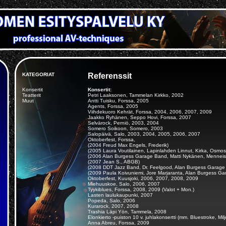
KATEGORIAT
Referenssit
Konsertit
Konsertit:
Teatterit
Petri Laaksonen, Tammelan Kirkko, 2002
Muut
Antti Tuisku, Forssa, 2005
Agents, Forssa, 2005
Viihdekuoro Kehrät, Forssa, 2004, 2006, 2007, 2009
Jaakko Ryhänen, Seppo Hovi, Forssa, 2007
Selvärock, Perniö, 2003, 2004
Somero Soikoon, Somero, 2003
Salopäivä, Salo, 2003, 2004, 2005, 2006, 2007
Oktoberfest, Forssa,
(2004 Freud Max Engels, Frederik)
(2005 Laura Voutilainen, Lapinlahden Linnut, Kirka, Osmo
(2006 Alan Burgess Garage Band, Matti Nykänen, Menneis
(2007 Jean S., ABGB)
(2008 DDT Jazz Band, Dr. Feelgood, Alan Burgess Garage 
(2009 Paula Koivuniemi, Jore Marjaranta, Alan Burgess G
Oktoberfest, Kuusjoki, 2006, 2007, 2008, 2009
Miehuuskoe, Salo, 2006, 2007
Tyykiblues, Forssa, 2008, 2009 (Valot + Mon.)
Lasten laulukaupunki, 2007
Popeda, Salo, 2006
Kurarock, 2007, 2008
Trashia Läpi Yön, Tammela, 2008
Elonkierto -puiston 10 v. juhlakonsertti (mm. Bluestroke, M
Anna Abreu, Forssa, 2009