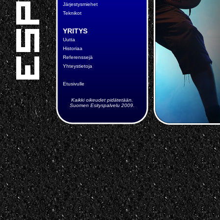
Järjestysmiehet
Teknikot
YRITYS
Uutta
Historiaa
Referenssejä
Yhteystietoja
Etusivulle
Kaikki oikeudet pidätetään.
Suomen Esityspalvelu 2009.