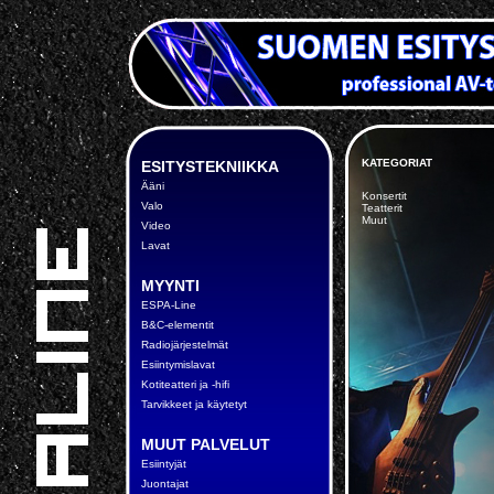
KATEGORIAT
ESITYSTEKNIIKKA
Ääni
Konsertit
Valo
Teatterit
Muut
Video
Lavat
MYYNTI
ESPA-Line
B&C-elementit
Radiojärjestelmät
Esiintymislavat
Kotiteatteri ja -hifi
Tarvikkeet ja käytetyt
MUUT PALVELUT
Esiintyjät
Juontajat